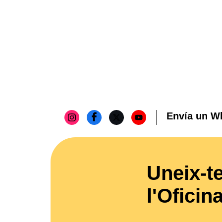
Envía un W
Uneix-te
l'Oficin