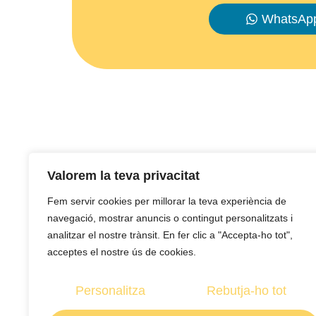
WhatsAp
Valorem la teva privacitat
Fem servir cookies per millorar la teva experiència de
navegació, mostrar anuncis o contingut personalitzats i
T’oferim els recursos que necessites per
analitzar el nostre trànsit. En fer clic a "Accepta-ho tot",
construir el teu projecte de vida.
acceptes el nostre ús de cookies.
Personalitza
Rebutja-ho tot