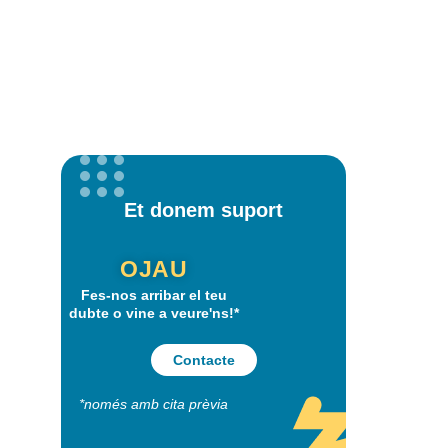
Et donem suport
OJAU
Fes-nos arribar el teu
dubte o vine a veure'ns!*
Contacte
*només amb cita prèvia